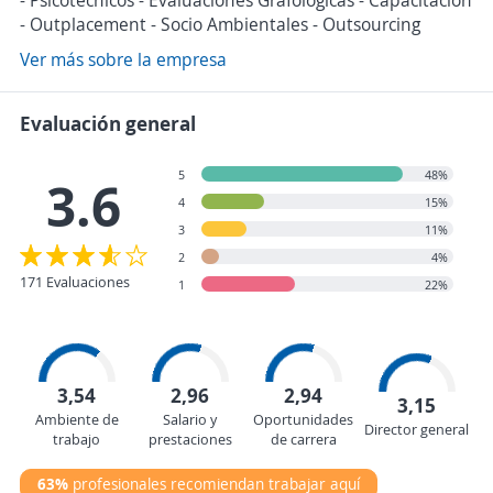
- Psicotécnicos - Evaluaciones Grafológicas - Capacitación
- Outplacement - Socio Ambientales - Outsourcing
Ver más sobre la empresa
Evaluación general
5
48%
3.6
4
15%
3
11%
2
4%
171 Evaluaciones
1
22%
3,54
2,96
2,94
3,15
Ambiente de
Salario y
Oportunidades
Director general
trabajo
prestaciones
de carrera
63%
profesionales recomiendan trabajar aquí