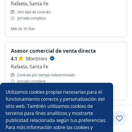
Rafaela, Santa Fe
otro tipo de contrato
Jornada completa
Más de 30 días
Asesor comercial de venta directa
4.1
Montironi
Rafaela, Santa Fe
Contrato por tiempo indeterminado
Jornada completa
Utilizamos cookies propias necesarias para el
Hace 5 días
funcionamiento correcto y personalización del
sitio web. También utilizamos cookies de
terceros para fines analíticos y mostrarte
Postularme
publicidad relacionada según tus preferencias.
Para más información sobre las cookies y