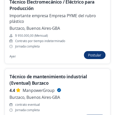
Técnico Electromecánico / Eléctrico para
La Reja, Buenos Aires-GBA
Producción
Hace 2 días
Importante empresa Empresa PYME del rubro
plástico
Burzaco, Buenos Aires-GBA
Tecnico electromecánico para
mantenimiento industrial
$ 950.000,00 (Mensual)
Contrato por tiempo indeterminado
4,1
Pullmen RRHH
Jornada completa
San Martín, Buenos Aires-GBA
Postular
Ayer
Hace 3 días
Técnico de mantenimiento industrial
Técnico en Refrigeración o
(Eventual) Burzaco
Electromecánico Metalúrgica en Villa Lynch
4.4
ManpowerGroup
4,2
Servicio Personal Eventual (Decide
SRL)
Burzaco, Buenos Aires-GBA
Villa Luzuriaga, Buenos Aires-GBA
contrato eventual
Jornada completa
Hace 2 días