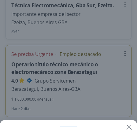
Técnica Electromecánica, Gba Sur, Ezeiza.
Importante empresa del sector
Ezeiza, Buenos Aires-GBA
Ayer
Se precisa Urgente
Empleo destacado
Operario título técnico mecánico o
electromecánico zona Berazategui
4,0
Grupo Servicemen
Berazategui, Buenos Aires-GBA
$ 1.000.000,00 (Mensual)
Hace 2 días
Se precisa Urgente