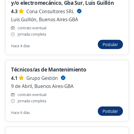
Importante empresa Empresa PYME del rubro
y/o electromecánico, Gba Sur, Luis Guillón
plástico
4.3
Cona Consultores SRL
Burzaco, Buenos Aires-GBA
Luis Guillón, Buenos Aires-GBA
$ 950.000,00 (Mensual)
contrato eventual
Ayer
Jornada completa
Postular
Hace 4 días
Tecnico Electromecanico
Artes Gráficas Raal S.A.
Técnicos/as de Mantenimiento
Hurlingham, Buenos Aires-GBA
4.1
Grupo Gestión
Hace 3 días
9 de Abril, Buenos Aires-GBA
contrato eventual
Jornada completa
Técnicos Electromecánicos para
Postular
Concesionario Scania, zona La Reja,
Hace 6 días
Moreno
TALENTO + RH