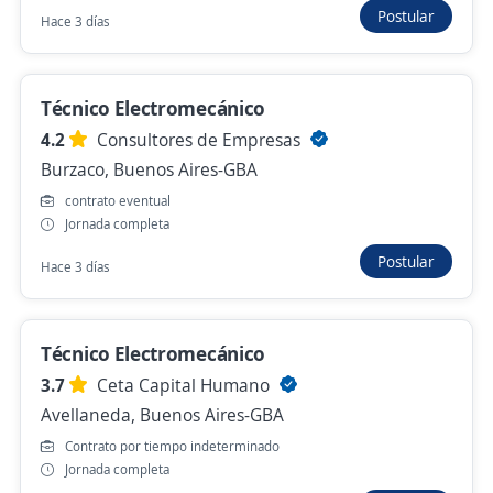
Postular
Hace 3 días
Empleo destacado
Operarios Técnicos Electromecánicos, para
Técnico Electromecánico
Maquinista
4.2
Consultores de Empresas
EstrategiaRRHH
Burzaco, Buenos Aires-GBA
Virrey del Pino, Buenos Aires-GBA
contrato eventual
Hace 2 días
Jornada completa
Postular
Hace 3 días
Anterior
Siguiente
Técnico Electromecánico
3.7
Ceta Capital Humano
Nuevas ofertas de empleo
Avísame
Avellaneda, Buenos Aires-GBA
Contrato por tiempo indeterminado
Empleos similares
Jornada completa