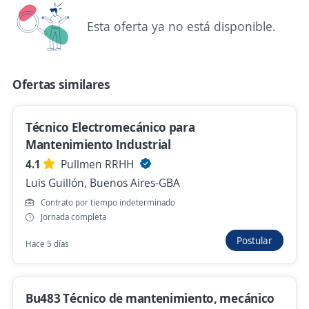
Tecnico electronico, electromecanico con
Esta oferta ya no está disponible.
exp
4,2
BRANDIVIN S.A.
Florencio Varela, Buenos Aires-GBA
Ofertas similares
Ayer
Técnico Electromecánico para
Técnico Electromecánico
Mantenimiento Industrial
Importante empresa de Industria Plástica
4.1
Pullmen RRHH
San Martín, Buenos Aires-GBA
Luis Guillón, Buenos Aires-GBA
Ayer
Contrato por tiempo indeterminado
Jornada completa
Postular
Hace 5 días
Se precisa Urgente
Empleo destacado
Técnico Electromecánico / Eléctrico para
Producción
Bu483 Técnico de mantenimiento, mecánico