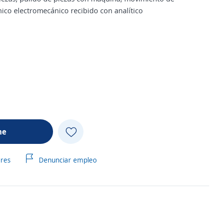
nico electromecánico recibido con analítico
me
ares
Denunciar empleo