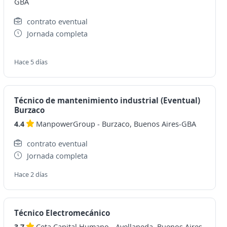
GBA
contrato eventual
Jornada completa
Hace 5 días
Técnico de mantenimiento industrial (Eventual)
Burzaco
4.4
ManpowerGroup
-
Burzaco, Buenos Aires-GBA
contrato eventual
Jornada completa
Hace 2 días
Técnico Electromecánico
3.7
Ceta Capital Humano
-
Avellaneda, Buenos Aires-