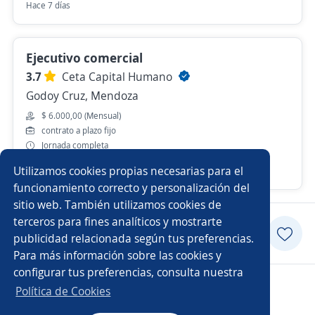
Hace 7 días
Ejecutivo comercial
3.7
Ceta Capital Humano
Godoy Cruz, Mendoza
$ 6.000,00 (Mensual)
contrato a plazo fijo
Jornada completa
Utilizamos cookies propias necesarias para el
30 de julio
funcionamiento correcto y personalización del
sitio web. También utilizamos cookies de
terceros para fines analíticos y mostrarte
Postularme
publicidad relacionada según tus preferencias.
Para más información sobre las cookies y
configurar tus preferencias, consulta nuestra
Copyright 2014 - 2026 DGNET LTD.
Política de Cookies
Aviso legal
/
privacidad