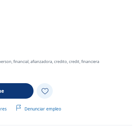
rson, financial, afianzadora, credito, credit, financiera
me
ares
Denunciar empleo