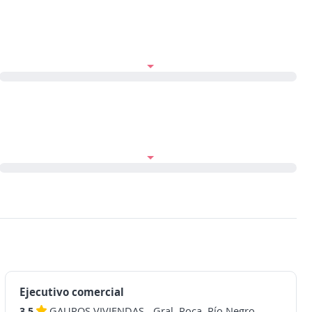
Ejecutivo comercial
3.5
GAUROS VIVIENDAS
-
Gral. Roca, Río Negro