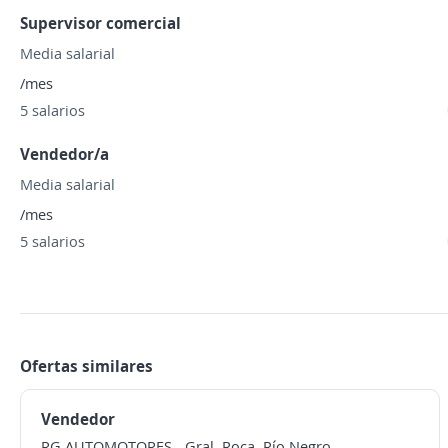
Supervisor comercial
Media salarial
/mes
5 salarios
Vendedor/a
Media salarial
/mes
5 salarios
Ofertas similares
Vendedor
RG AUTOMOTORES
-
Gral. Roca, Río Negro