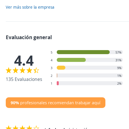
Ver más sobre la empresa
Evaluación general
5
57%
4.4
4
31%
3
9%
2
1%
135 Evaluaciones
1
2%
90%
profesionales recomiendan trabajar aquí