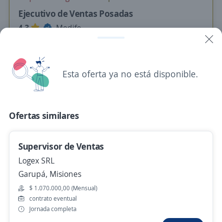
Ejecutivo de Ventas Posadas
4,3
Medife
Posadas, Misiones
Presencial y remoto
Esta oferta ya no está disponible.
Ayer
Ofertas similares
Anterior
Siguiente
Supervisor de Ventas
Nuevas ofertas de empleo
Avísame
Logex SRL
Garupá, Misiones
Empleos similares
$ 1.070.000,00 (Mensual)
contrato eventual
Comercial venta directa
Analista comercial
Jornada completa