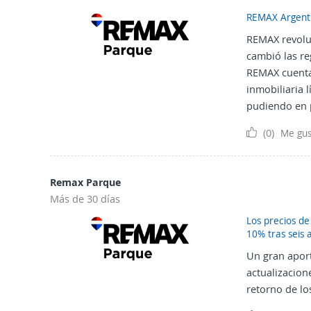
REMAX Argent
REMAX revoluc
cambió las re
REMAX cuentan
inmobiliaria l
pudiendo en 
(0)
Me gus
Remax Parque
Más de 30 días
Los precios d
10% tras seis 
Un gran apor
actualizacion
retorno de lo