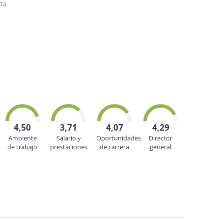
ta
4,50
3,71
4,07
4,29
Ambiente
Salario y
Oportunidades
Director
de trabajo
prestaciones
de carrera
general