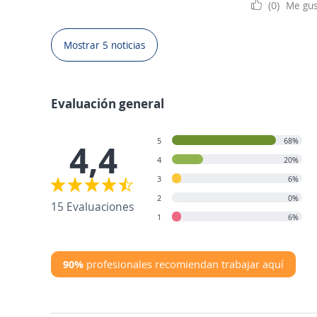
(0)
Me gus
Mostrar 5 noticias
Evaluación general
5
68%
4,4
4
20%
3
6%
2
0%
15 Evaluaciones
1
6%
90%
profesionales recomiendan trabajar aquí