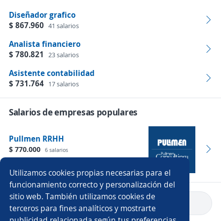
Diseñador grafico
$ 867.960
41 salarios
Analista financiero
$ 780.821
23 salarios
Asistente contabilidad
$ 731.764
17 salarios
Salarios de empresas populares
Pullmen RRHH
$ 770.000
6 salarios
Empleos
Utilizamos cookies propias necesarias para el
funcionamiento correcto y personalización del
sitio web. También utilizamos cookies de
Volver a inicio
terceros para fines analíticos y mostrarte
publicidad relacionada según tus preferencias.