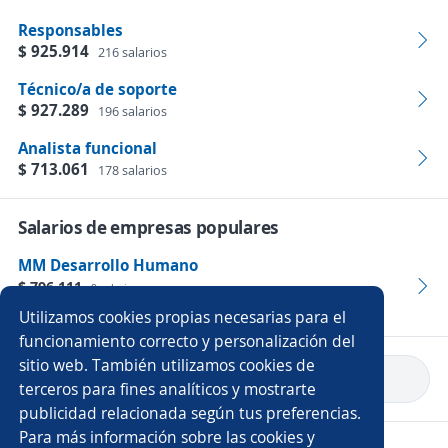
Responsables
$ 925.914
216 salarios
Técnico/a de soporte
$ 927.289
196 salarios
Analista funcional
$ 713.061
178 salarios
Salarios de empresas populares
MM Desarrollo Humano
$ 796.111
9 salarios
Empleos
Utilizamos cookies propias necesarias para el
funcionamiento correcto y personalización del
sitio web. También utilizamos cookies de
Volver a inicio
terceros para fines analíticos y mostrarte
publicidad relacionada según tus preferencias.
Para más información sobre las cookies y