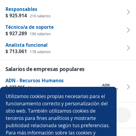
Responsables
$ 925.914
216 salarios
Técnico/a de soporte
$ 927.289
196 salarios
Analista funcional
$ 713.061
178 salarios
Salarios de empresas populares
ADN - Recursos Humanos
$ 377.865
12 salarios
Empleos
Utilizamos cookies propias necesarias para el
funcionamiento correcto y personalización del
sitio web. También utilizamos cookies de
Volver a inicio
terceros para fines analíticos y mostrarte
publicidad relacionada según tus preferencias.
Para más información sobre las cookies y