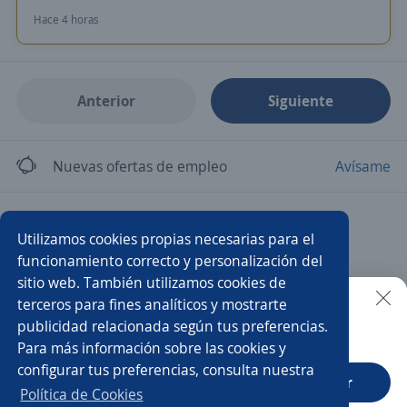
Hace 4 horas
Anterior
Siguiente
Nuevas ofertas de empleo
Avísame
Empleos similares
Utilizamos cookies propias necesarias para el
Asesor/a telefónico
Agente ventas telemarketing
funcionamiento correcto y personalización del
sitio web. También utilizamos cookies de
Asesor/a comercial freelance
terceros para fines analíticos y mostrarte
publicidad relacionada según tus preferencias.
Buscar es más fácil en la app
Para más información sobre las cookies y
Representante de servicio al cliente
Vendedor telefonía
configurar tus preferencias, consulta nuestra
CT App
Abrir
Teleoperador/a
Asesor/a call center ventas
Política de Cookies