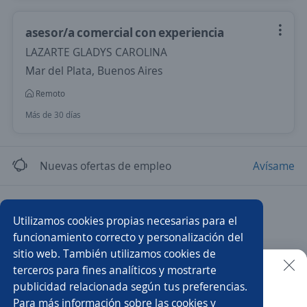
asesor/a comercial con experiencia
LAZARTE GLADYS CAROLINA
Mar del Plata, Buenos Aires
Remoto
Más de 30 días
Nuevas ofertas de empleo
Avísame
Empleos similares
Utilizamos cookies propias necesarias para el
Asesor/a telefónico
Vendedor telefonía
funcionamiento correcto y personalización del
sitio web. También utilizamos cookies de
Asesor/a comercial
Asesor/a call center ventas
terceros para fines analíticos y mostrarte
publicidad relacionada según tus preferencias.
Buscar es más fácil en la app
Para más información sobre las cookies y
Call center
Asesor/a comercial freelance