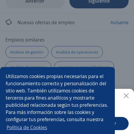
Anterior
Siguiente
Nuevas ofertas de empleo
Avísame
Empleos similares
Analista de gestión
Analista de operaciones
Analista de procesos
Asesor/a comercial freelance
Utilizamos cookies propias necesarias para el
Analista de compras
Asesor/a de ventas
funcionamiento correcto y personalización del
sitio web. También utilizamos cookies de
Analista comercial
Asesor/a
Analista
terceros para fines analíticos y mostrarte
publicidad relacionada según tus preferencias.
Buscar es más fácil en la app
Para más información sobre las cookies y
Analista de cobranzas
Especialista de crédito y cobranza
configurar tus preferencias, consulta nuestra
CT App
Abrir
Analista de recursos humanos
Analista contable
Política de Cookies