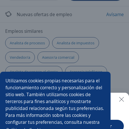
Nuevas ofertas de empleo
Avísame
Empleos similares
Analista de procesos
Analista de impuestos
Vendedor/a
Asesor/a comercial
Analista de servicio al cliente
Asesor/a telefónico
Utilizamos cookies propias necesarias para el
Analista de control de gestión
funcionamiento correcto y personalización del
sitio web. También utilizamos cookies de
Vendedor/a puerta a puerta
Asesor/a
terceros para fines analíticos y mostrarte
publicidad relacionada según tus preferencias.
Buscar es más fácil en la app
Para más información sobre las cookies y
Analista de calidad
Asesores/as comerciales
configurar tus preferencias, consulta nuestra
CT App
Abrir