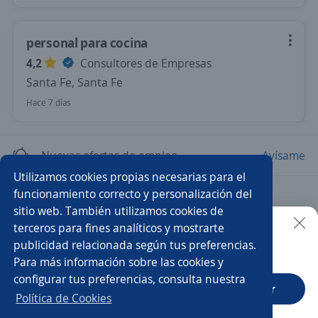
personal para cocina
4,2
Consultores de Empresas
Santa Fe, Santa Fe
Hace 7 días
Nuevas ofertas de empleo
Avísame
Utilizamos cookies propias necesarias para el
funcionamiento correcto y personalización del
Empleos similares
sitio web. También utilizamos cookies de
Peón de cocina
Encargado/a de cocina
Chef
terceros para fines analíticos y mostrarte
publicidad relacionada según tus preferencias.
Buscar es más fácil en la app
Para más información sobre las cookies y
Auxiliar de cocina
Cocinero/a
Chef cocinero
configurar tus preferencias, consulta nuestra
CT App
Abrir
Gerente de restaurante
Ayudante de cocina
Política de Cookies