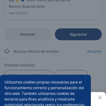
3,6
ADN - Recursos Humanos
Munro, Buenos Aires
Hace 21 horas
Anterior
Siguiente
Nuevas ofertas de empleo
Avísame
Empleos similares
Técnico/a de mantenimiento
Gerente comercial
Utilizamos cookies propias necesarias para el
Técnico/a en seguridad e higiene
Arquitecto/a
funcionamiento correcto y personalización del
sitio web. También utilizamos cookies de
Capataz
Ejecutivo/a comercial
Mantenimientos
terceros para fines analíticos y mostrarte
publicidad relacionada según tus preferencias.
Buscar es más fácil en la app