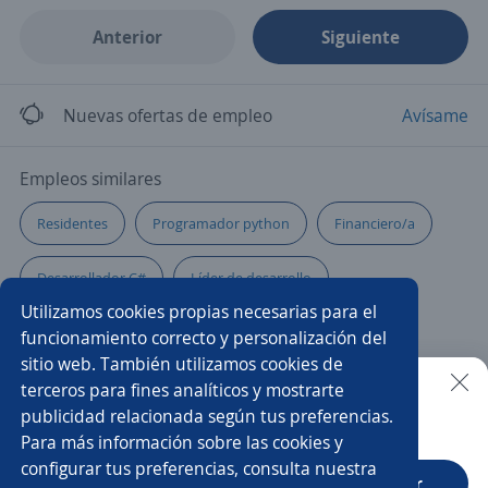
Anterior
Siguiente
Nuevas ofertas de empleo
Avísame
Empleos similares
Residentes
Programador python
Financiero/a
Desarrollador C#
Líder de desarrollo
Utilizamos cookies propias necesarias para el
Técnicos electrónicos
Developer
funcionamiento correcto y personalización del
sitio web. También utilizamos cookies de
Ingeniero/a electrónico/a
Técnico/a de mantenimiento
terceros para fines analíticos y mostrarte
publicidad relacionada según tus preferencias.
Buscar es más fácil en la app
Para más información sobre las cookies y
Técnico informático
Ejecutivo/a financiero
configurar tus preferencias, consulta nuestra
CT App
Abrir