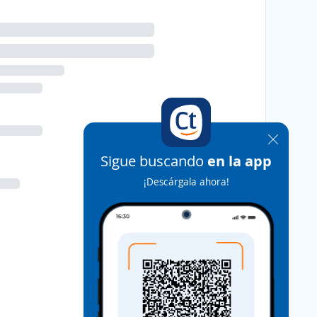
Sigue buscando
en la app
¡Descárgala ahora!