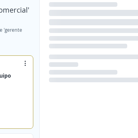
omercial'
e 'gerente
quipo