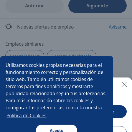
Anterior
Siguiente
Nuevas ofertas de empleo
Avísame
Empleos similares
Desarrollador C#
Operario/a de almacén
Utilizamos cookies propias necesarias para el
Mucamo/a
Gomero/a
Técnico/a mecánico
funcionamiento correcto y personalización del
sitio web. También utilizamos cookies de
Mantenimientos
Instalador/a
Personal de limpieza
terceros para fines analíticos y mostrarte
publicidad relacionada según tus preferencias.
Buscar es más fácil en la app
Para más información sobre las cookies y
Técnico electrónica
Especialistas
configurar tus preferencias, consulta nuestra
CT App
Abrir
Técnicos/as de mantenimiento
Gerente de producción
Política de Cookies
Operador mantenimiento
Electricista
Técnico/a
Acepto