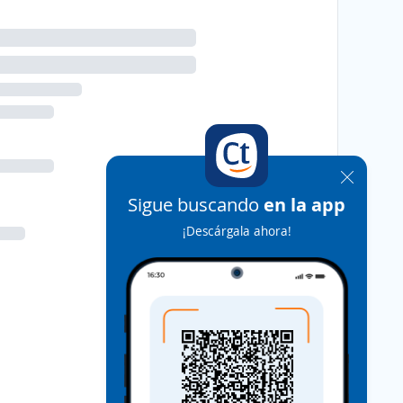
Sigue buscando
en la app
¡Descárgala ahora!