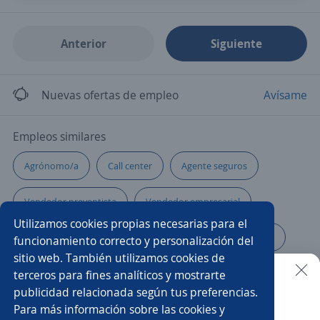
Anterior
Siguiente
Nuevas ofertas de empleo
Avísame
Empleos similares
Agrónomo/a
Call center
Agente seguros
Vendedor preventista
Vendedor empresarial
Utilizamos cookies propias necesarias para el
Administrativo ventas
Asesor/a comercial de libranza
funcionamiento correcto y personalización del
sitio web. También utilizamos cookies de
Asistente comercial
Promotor/a
terceros para fines analíticos y mostrarte
publicidad relacionada según tus preferencias.
Buscar es más fácil en la app
Para más información sobre las cookies y
Representante comercial
Analista comercial