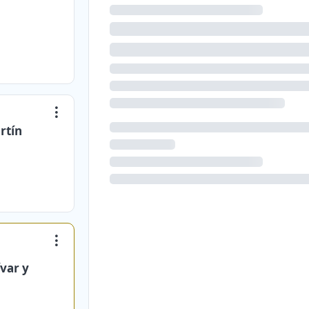
rtín
var y