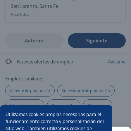
San Lorenzo, Santa Fe
Hace 3 días
Anterior
Siguiente
Nuevas ofertas de empleo
Avísame
Empleos similares
Gerente de producción
Supervisor/a de producción
Jefe/a de logística
Responsables
Mecánico/a
Utilizamos cookies propias necesarias para el
Almacenista
Supervisor/a de mantenimiento
funcionamiento correcto y personalización del
sitio web. También utilizamos cookies de