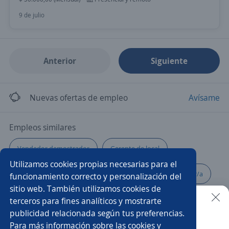
9 de julio
Anterior
Siguiente
Nuevas ofertas de empleo
Avísame
Empleos similares
Vendedor demostrador
Gerente de local
Utilizamos cookies propias necesarias para el
Vendedor/a de salón
Responsables
Supervisor/a
funcionamiento correcto y personalización del
sitio web. También utilizamos cookies de
Comercial responsable zona
Atención al cliente
terceros para fines analíticos y mostrarte
publicidad relacionada según tus preferencias.
Buscar es más fácil en la app
Para más información sobre las cookies y
Supervisor/a de ventas
Ejecutivo/a
Vendedor/a