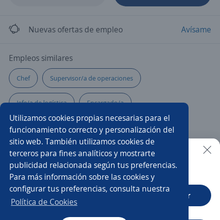
Nuevas ofertas de empleo
Avísame
Empleos similares
Chef
Supervisor/a de operaciones
Jefe/a de logística
Encargado/a
Utilizamos cookies propias necesarias para el
Gerente de operaciones
Gerente de producción
funcionamiento correcto y personalización del
sitio web. También utilizamos cookies de
Gerente de restaurante
Gerente de planta
terceros para fines analíticos y mostrarte
publicidad relacionada según tus preferencias.
Buscar es más fácil en la app
Para más información sobre las cookies y
Ejecutivo/a comercial
Coordinador/a
configurar tus preferencias, consulta nuestra
CT App
Abrir
Gerente comercial
Gerente tienda
Financiero/a
Política de Cookies