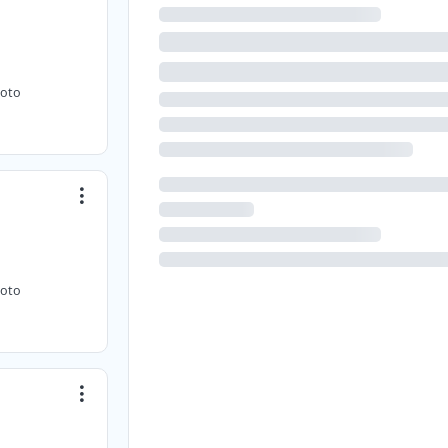
moto
moto