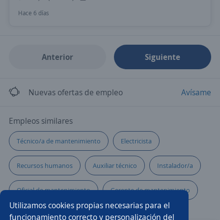
Hace 6 días
Anterior
Siguiente
Nuevas ofertas de empleo
Avísame
Empleos similares
Técnico/a de mantenimiento
Electricista
Recursos humanos
Auxiliar técnico
Instalador/a
Oficial de mantenimiento
Gerente de mantenimiento
Utilizamos cookies propias necesarias para el
Supervisor/a de producción
funcionamiento correcto y personalización del