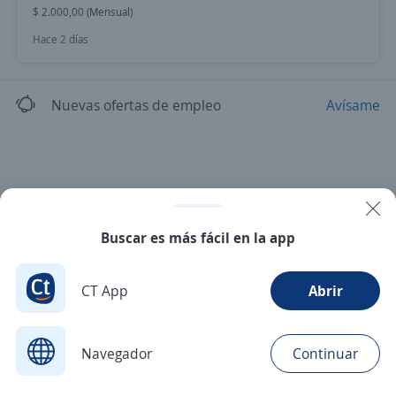
$ 2.000,00 (Mensual)
Hace 2 días
Nuevas ofertas de empleo
Avísame
Buscar es más fácil en la app
CT App
Abrir
Navegador
Continuar
Buscar
Postulaciones
Avisos
Favoritos
Menú