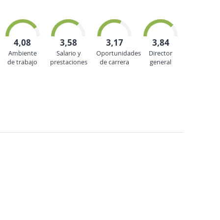
4,08
3,58
3,17
3,84
Ambiente
Salario y
Oportunidades
Director
de trabajo
prestaciones
de carrera
general