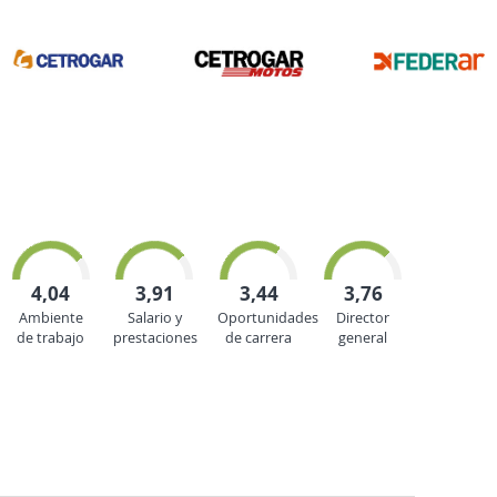
4,04
3,91
3,44
3,76
Ambiente
Salario y
Oportunidades
Director
de trabajo
prestaciones
de carrera
general