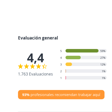
Evaluación general
5
59%
4,4
4
27%
3
12%
2
1%
1.763 Evaluaciones
1
1%
93%
profesionales recomiendan trabajar aquí