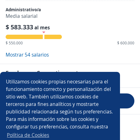
Administrativo/a
Media salarial
$ 583.333
al mes
$ 550.000
$ 600.000
Mostrar 54 salarios
Empleos en Connection center
Utilizamos cookies propias necesarias para el
funcionamiento correcto y personalización del
sitio web. También utilizamos cookies de
Evaluar empresa
terceros para fines analíticos y mostrarte
publicidad relacionada según tus preferencias.
Para más información sobre las cookies y
Copyright 2014 - 2026 DGNET LTD.
configurar tus preferencias, consulta nuestra
Aviso legal
/
Privacidad
Política de Cookies