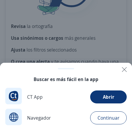
Revisa
la ortografía
Usa sinónimos o cargos
más generales
Ajusta
los filtros seleccionados
O crea una alerta
y te avisamos cuando haya una
vacante con tus criterios
Buscar es más fácil en la app
Nuevas ofertas de empleo
Avísame
CT App
Abrir
Navegador
Continuar
Buscar
Postulaciones
Avisos
Favoritos
Menú