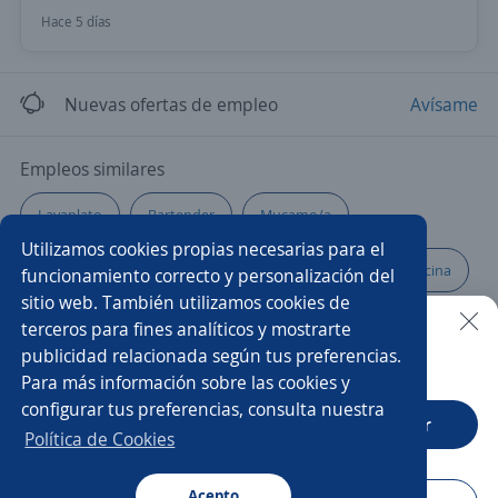
Hace 5 días
Nuevas ofertas de empleo
Avísame
Empleos similares
Lavaplato
Bartender
Mucamo/a
Utilizamos cookies propias necesarias para el
Ayudante de cocina
Camarero/a
Auxiliar de cocina
funcionamiento correcto y personalización del
sitio web. También utilizamos cookies de
Camareros/as
Recepcionista hotel
Mozo/a
terceros para fines analíticos y mostrarte
publicidad relacionada según tus preferencias.
Buscar es más fácil en la app
Para más información sobre las cookies y
Parrillero/a
Peón de cocina
Recepcionista
configurar tus preferencias, consulta nuestra
CT App
Abrir
Gerente de local
Cocinero/a
Política de Cookies
Encargado/a de cocina
Acepto