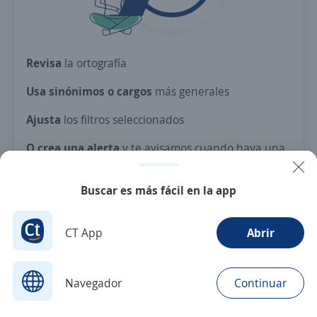
Revisa
la ortografía
Usa sinónimos o cargos
más generales
Ajusta
los filtros seleccionados
O crea una alerta
y te avisamos cuando haya una
vacante con tus criterios
Buscar es más fácil en la app
Nuevas ofertas de empleo
Avísame
CT App
Abrir
Navegador
Continuar
Buscar
Postulaciones
Avisos
Favoritos
Menú