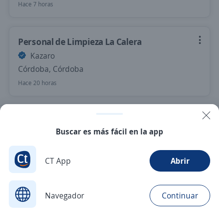
Hace 7 horas
Personal de Limpieza La Calera
Kazaro
Córdoba, Córdoba
Hace 20 horas
Nuevas ofertas de empleo
Avísame
Buscar es más fácil en la app
CT App
Abrir
Navegador
Continuar
Buscar
Postulaciones
Avisos
Favoritos
Menú