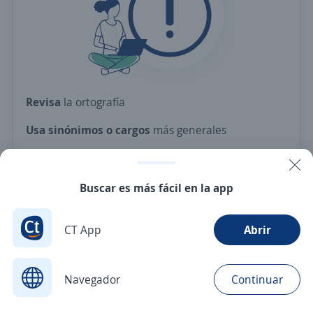
Revisa
la ortografía
Usa sinónimos o cargos
más generales
Ajusta
los filtros seleccionados
O crea una alerta
y te avisamos cuando haya una
Buscar es más fácil en la app
vacante con tus criterios
CT App
Abrir
Nuevas ofertas de empleo
Avísame
Navegador
Continuar
Buscar
Postulaciones
Avisos
Favoritos
Menú