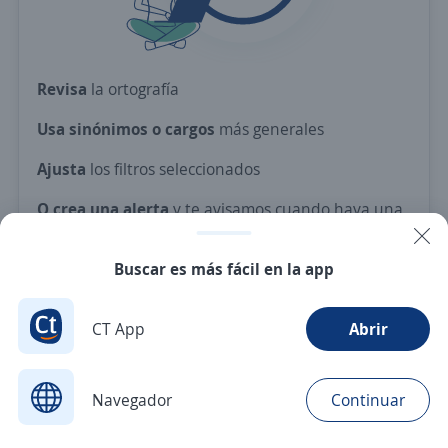
Revisa
la ortografía
Usa sinónimos o cargos
más generales
Ajusta
los filtros seleccionados
O crea una alerta
y te avisamos cuando haya una
vacante con tus criterios
Buscar es más fácil en la app
Nuevas ofertas de empleo
Avísame
CT App
Abrir
Navegador
Continuar
Buscar
Postulaciones
Avisos
Favoritos
Menú