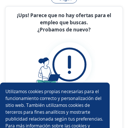
¡Ups! Parece que no hay ofertas para el
empleo que buscas.
¿Probamos de nuevo?
Utilizamos cookies propias necesarias para el
funcionamiento correcto y personalización del
Revisa
la ortografía
sitio web. También utilizamos cookies de
Usa sinónimos o cargos
más generales
terceros para fines analíticos y mostrarte
publicidad relacionada según tus preferencias.
Ajusta
los filtros seleccionados
Para más información sobre las cookies y