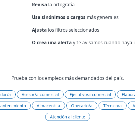
Revisa
la ortografía
Usa sinónimos o cargos
más generales
Ajusta
los filtros seleccionados
O crea una alerta
y te avisamos cuando haya u
Prueba con los empleos más demandados del país.
dor/a
Asesor/a comercial
Ejecutivo/a comercial
Elabor
mantenimiento
Almacenista
Operario/a
Técnico/a
A
Atención al cliente