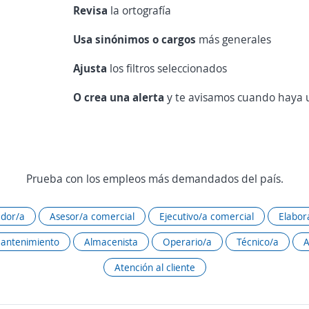
Revisa
la ortografía
Usa sinónimos o cargos
más generales
Ajusta
los filtros seleccionados
O crea una alerta
y te avisamos cuando haya u
Prueba con los empleos más demandados del país.
dor/a
Asesor/a comercial
Ejecutivo/a comercial
Elabor
mantenimiento
Almacenista
Operario/a
Técnico/a
A
Atención al cliente