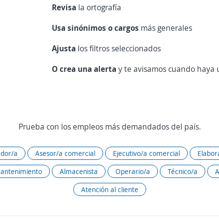
Revisa
la ortografía
Usa sinónimos o cargos
más generales
Ajusta
los filtros seleccionados
O crea una alerta
y te avisamos cuando haya u
Prueba con los empleos más demandados del país.
dor/a
Asesor/a comercial
Ejecutivo/a comercial
Elabor
mantenimiento
Almacenista
Operario/a
Técnico/a
A
Atención al cliente