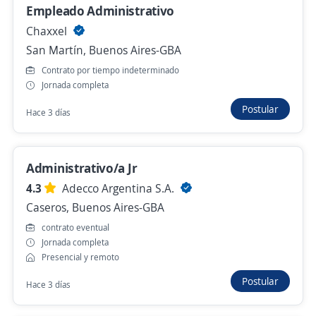
Córdoba, Córdoba
Empleado Administrativo
Hace 2 días
Chaxxel
San Martín, Buenos Aires-GBA
Contrato por tiempo indeterminado
Asistente Administrativo/a
Jornada completa
4,3
ManpowerGroup
Postular
Hace 3 días
Córdoba, Córdoba
Hace 2 días
Administrativo/a Jr
4.3
Adecco Argentina S.A.
Auxiliar impositivo contable
Caseros, Buenos Aires-GBA
4,4
Nexo Group
contrato eventual
Córdoba, Córdoba
Jornada completa
Hace 3 días
Presencial y remoto
Postular
Hace 3 días