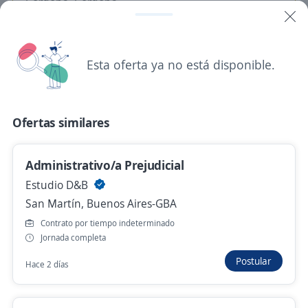
Córdoba, Córdoba
$ 1.450.000,00 (Mensual)
Hace 2 días
Esta oferta ya no está disponible.
Se precisa Urgente
Empleo destacado
Asministración Contable
Ofertas similares
Empresa del sector Salud
Córdoba, Córdoba
Administrativo/a Prejudicial
$ 2.000,00 (Mensual)
Estudio D&B
San Martín, Buenos Aires-GBA
Hace 2 días
Contrato por tiempo indeterminado
Jornada completa
Se precisa Urgente
Empleo destacado
Postular
Hace 2 días
Ayudante de Pasteleria! Zona Alta Cordoba
Importante empresa del sector alimenticio.