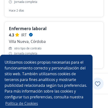
Jornada completa
Hace 2 días
Enfermero laboral
4.3
IRT
Villa Nueva, Córdoba
otro tipo de contrato
Jornada completa
Utilizamos cookies propias necesarias para el
Hace 7 días
funcionamiento correcto y personalización del
sitio web. También utilizamos cookies de
terceros para fines analíticos y mostrarte
Postularme
publicidad relacionada según tus preferencias.
Para más información sobre las cookies y
configurar tus preferencias, consulta nuestra
Copyright 2014 - 2026 DGNET LTD.
Política de Cookies
Aviso legal
/
privacidad