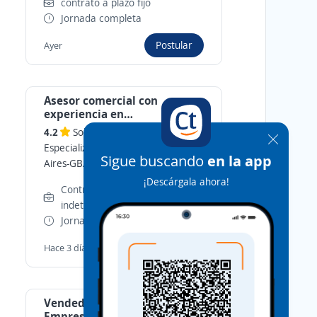
contrato a plazo fijo
Jornada completa
Postular
Ayer
Asesor comercial con
experiencia en
electrodomésticos / Zona
4.2
Solvens Servicios
Norte
Especializados
-
Olivos, Buenos
Sigue buscando
en la app
Aires-GBA
¡Descárgala ahora!
Contrato por tiempo
indeterminado
Jornada completa
Postular
Hace 3 días
Vendedora Telefónica para
Empresa de Alimentos