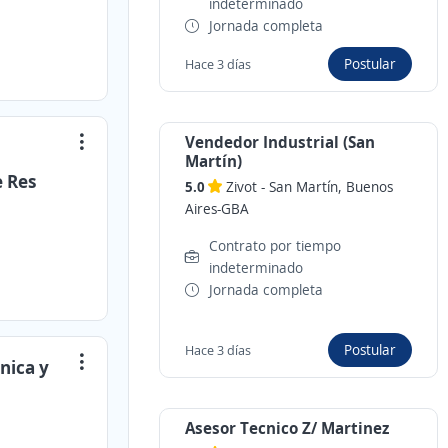
indeterminado
Jornada completa
Postular
Hace 3 días
Vendedor Industrial (San
Martín)
e Res
5.0
Zivot
-
San Martín, Buenos
Aires-GBA
Contrato por tiempo
indeterminado
Jornada completa
Postular
Hace 3 días
nica y
Asesor Tecnico Z/ Martinez