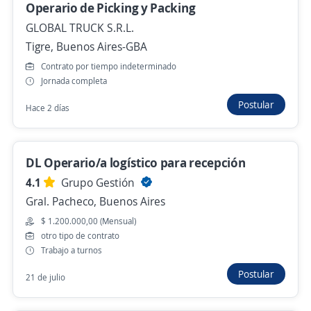
Operario de Picking y Packing
Operarios/as eventuales de Logística
enSarandí
GLOBAL TRUCK S.R.L.
Tigre, Buenos Aires-GBA
4,3
Adecco Argentina S.A.
Sarandí, Buenos Aires-GBA
Contrato por tiempo indeterminado
Jornada completa
Hace 6 horas
Postular
Hace 2 días
Operarios/as eventuales de Logística en
Zona Norte
DL Operario/a logístico para recepción
4,3
Adecco Argentina S.A.
4.1
Grupo Gestión
Tortuguitas, Buenos Aires-GBA
Gral. Pacheco, Buenos Aires
Hace 6 horas
$ 1.200.000,00 (Mensual)
otro tipo de contrato
Trabajo a turnos
Operarios/as eventuales de Logística en el
Postular
21 de julio
Partido de Ezeiza
4,3
Adecco Argentina S.A.