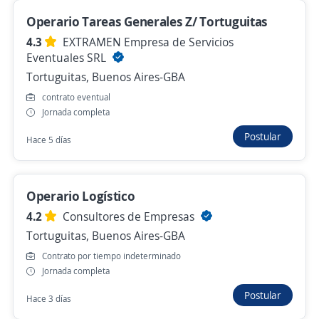
Ezeiza, Buenos Aires-GBA
Operario Tareas Generales Z/ Tortuguitas
Hace 6 horas
4.3
EXTRAMEN Empresa de Servicios
Eventuales SRL
Tortuguitas, Buenos Aires-GBA
Operarios/as de logistica Eventual por
contrato eventual
convocatoria con manejo de Excel /
Jornada completa
Tortuguitas (Zona Norte)
Postular
Hace 5 días
4,3
Adecco Argentina S.A.
Tortuguitas, Buenos Aires-GBA
Hace 7 horas
Operario Logístico
4.2
Consultores de Empresas
Tortuguitas, Buenos Aires-GBA
Se precisa Urgente
Contrato por tiempo indeterminado
Operario Fraccionamiento req210433
Jornada completa
Eventual (Lanus, GBA)
Postular
Hace 3 días
4,3
ManpowerGroup