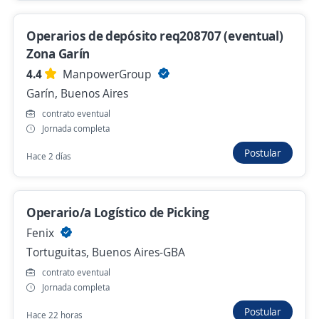
Lanús, Buenos Aires-GBA
Hace 7 horas
Operarios de depósito req208707 (eventual)
Zona Garín
4.4
ManpowerGroup
Operarios/as eventuales de Logistica/
Avellaneda
Garín, Buenos Aires
4,3
Adecco Argentina S.A.
contrato eventual
Jornada completa
Avellaneda, Buenos Aires-GBA
Postular
Hace 7 horas
Hace 2 días
Operarios/as eventuales de logistica/
Operario/a Logístico de Picking
Moreno
Fenix
4,3
Adecco Argentina S.A.
Tortuguitas, Buenos Aires-GBA
Moreno, Buenos Aires-GBA
contrato eventual
Hace 7 horas
Jornada completa
Postular
Hace 22 horas