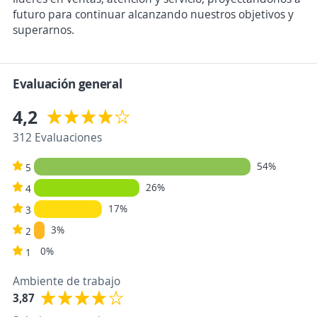
futuro para continuar alcanzando nuestros objetivos y
superarnos.
Evaluación general
4,2
312 Evaluaciones
54%
5
26%
4
17%
3
3%
2
0%
1
Ambiente de trabajo
3,87