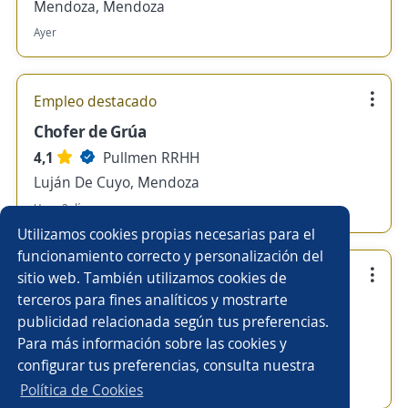
Mendoza, Mendoza
Ayer
Empleo destacado
Chofer de Grúa
4,1
Pullmen RRHH
Luján De Cuyo, Mendoza
Hace 2 días
Utilizamos cookies propias necesarias para el
funcionamiento correcto y personalización del
Empleo destacado
sitio web. También utilizamos cookies de
terceros para fines analíticos y mostrarte
Chofer de Grúa
publicidad relacionada según tus preferencias.
4,1
Pullmen RRHH
Para más información sobre las cookies y
Las Heras, Mendoza
configurar tus preferencias, consulta nuestra
Hace 2 días
Política de Cookies