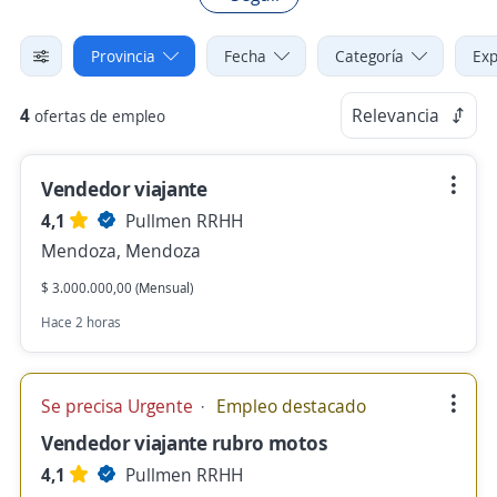
Provincia
Fecha
Categoría
Exp
4
Relevancia
ofertas de empleo
Vendedor viajante
4,1
Pullmen RRHH
Mendoza, Mendoza
$ 3.000.000,00 (Mensual)
Hace 2 horas
Se precisa Urgente
Empleo destacado
Vendedor viajante rubro motos
4,1
Pullmen RRHH