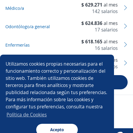
$ 629.271
al mes
Médico/a
142 salarios
$ 624.836
al mes
Odontólogo/a general
17 salarios
$ 618.165
al mes
Enfermerías
16 salarios
$ 510.000
al mes
Domiciliarias
Utilizamos cookies propias necesarias para el
10 salarios
funcionamiento correcto y personalización del
sitio web. También utilizamos cookies de
Siguiente
terceros para fines analíticos y mostrarte
publicidad relacionada según tus preferencias.
Para más información sobre las cookies y
Copyright 2014 - 2026 DGNET LTD.
configurar tus preferencias, consulta nuestra
Aviso legal
/
Privacidad
Política de Cookies
Acepto